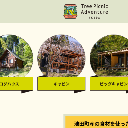
ログハウス
キャビン
ビッグキャビン
池田町産の食材を使っ