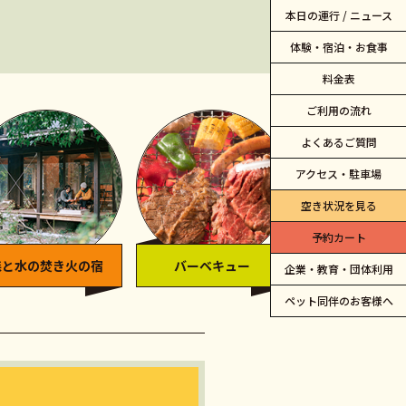
本日の運行 / ニュース
体験・宿泊・お食事
料金表
ご利用の流れ
よくあるご質問
アクセス・駐車場
空き状況を見る
予約カート
森と水の
焚き火の宿
バーベキュー
カフェ ピク
企業・教育・団体利用
ペット同伴のお客様へ