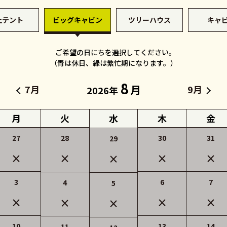
上テント
ビッグキャビン
ツリーハウス
キャ
ご希望の日にちを選択してください
。
（青は休日、緑は繁忙期になります。）
8
月
7月
9月
2026年
月
火
水
木
金
27
30
31
28
29
×
×
×
×
×
3
6
7
4
5
×
×
×
×
×
10
13
14
11