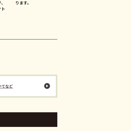
ジ、
ります。
ケト
いてなど