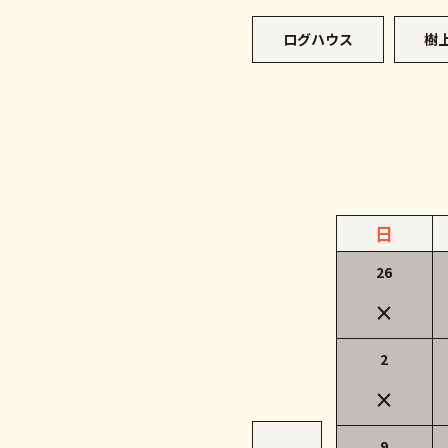
ログハウス
樹
日
26
×
2
×
9