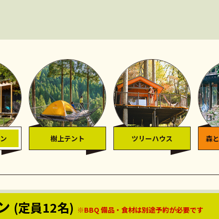
ン
樹上テント
ツリーハウス
森
ン
(定員12名)
※BBQ 備品・食材は別途予約が必要です