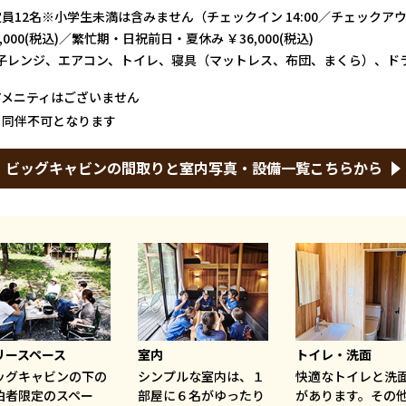
員12名※小学生未満は含みません（チェックイン 14:00／チェックアウト
,000(税込)／繁忙期・日祝前日・夏休み ￥36,000(税込)
子レンジ、エアコン、トイレ、寝具（マットレス、布団、まくら）、ド
アメニティはございません
ト同伴不可となります
ビッグキャビンの間取りと室内写真・設備一覧こちらから
リースペース
室内
トイレ・洗面
ッグキャビンの下の
シンプルな室内は、１
快適なトイレと洗
泊者限定のスペー
部屋に６名がゆったり
があります。その