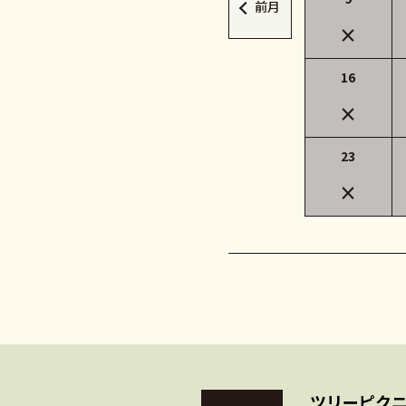
前月
×
16
×
23
×
ツリーピクニ