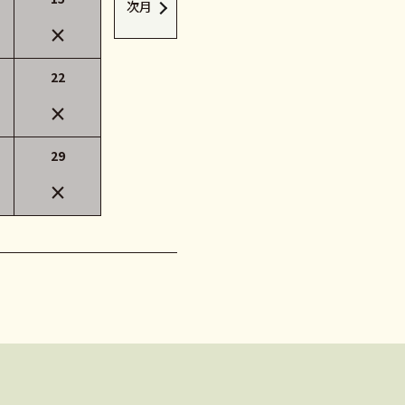
次月
×
22
×
29
×