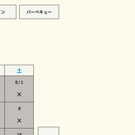
ビン
バーベキュー
土
8 / 1
×
8
×
15