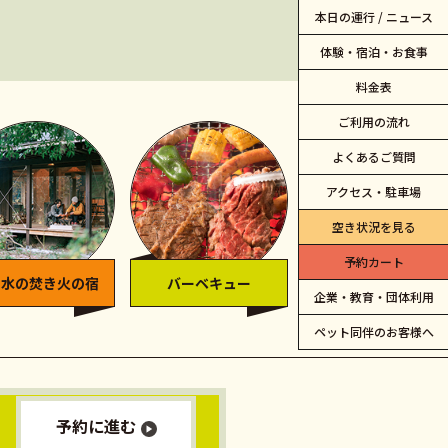
本日の運行 / ニュース
体験・宿泊・お食事
料金表
ご利用の流れ
よくあるご質問
アクセス・駐車場
空き状況を見る
予約カート
と水の
焚き火の宿
バーベキュー
カフェ ピクニック
企業・教育・団体利用
ペット同伴のお客様へ
予約に進む