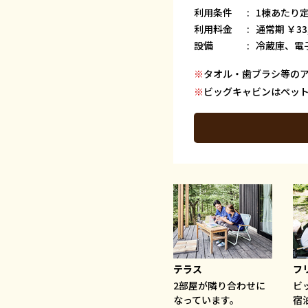
利用条件
1棟あたり定
利用料金
通常期 ￥33
設備
冷蔵庫、電
※
タオル・歯ブラシ等の
※
ビッグキャビンはペッ
テラス
フ
2部屋が隣り合わせに
ビ
なっています。
宿