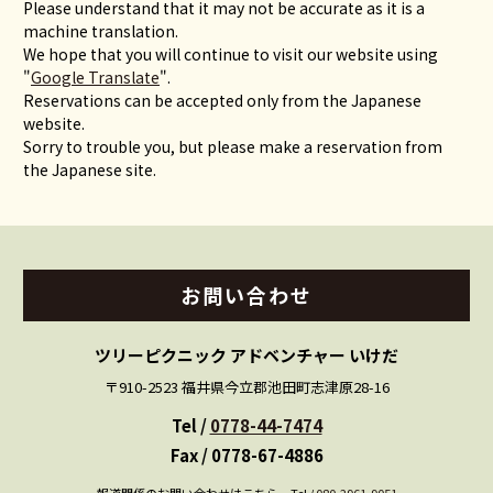
Please understand that it may not be accurate as it is a
machine translation.
We hope that you will continue to visit our website using
"
Google Translate
".
Reservations can be accepted only from the Japanese
website.
Sorry to trouble you, but please make a reservation from
the Japanese site.
お問い
合わせ
ツリーピクニック アドベンチャー いけだ
〒910-2523 福井県今立郡池田町志津原28-16
Tel /
0778-44-7474
Fax / 0778-67-4886
報道関係のお問い合わせはこちら Tel /
080-2961-9051